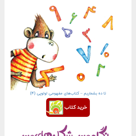
تا ده بشماریم – کتاب‌های مفهومی لولوپی (۴)
خرید کتاب