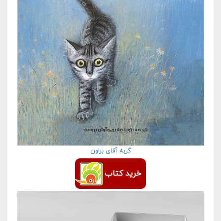
گربه آقای براون
خرید کتاب