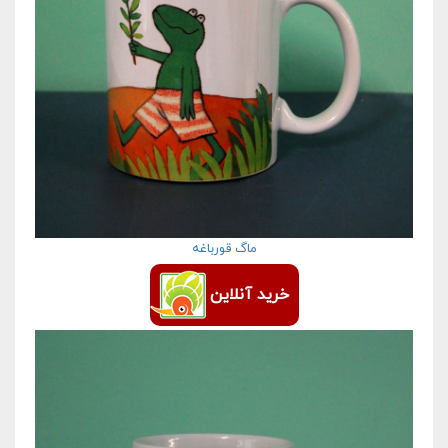
ماگ قورباغه
خرید آنلاین