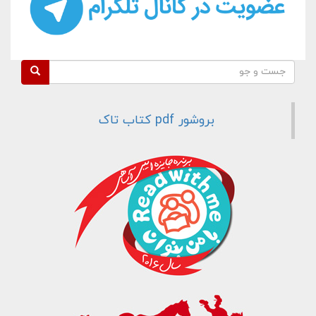
فرم جستجو
جست و جو
بروشور pdf کتاب تاک