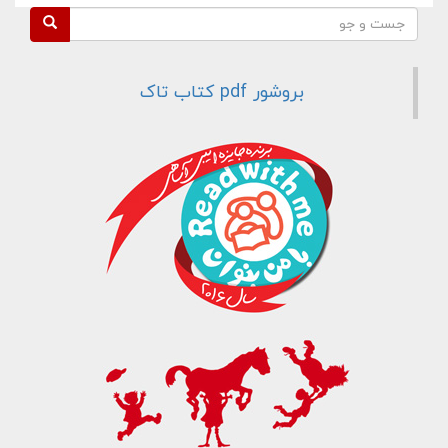
فرم جستجو
جست و جو
بروشور pdf کتاب تاک