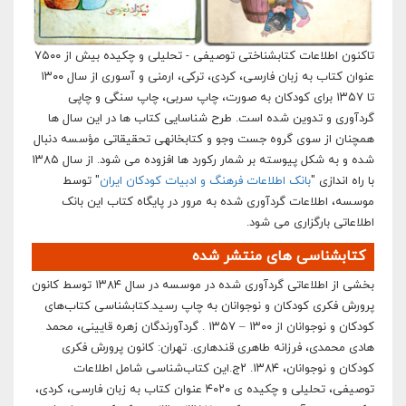
تاکنون اطلاعات كتابشناختی توصيفی - تحليلی و چكيده بيش از ۷۵۰۰
عنوان كتاب به زبان فارسی، كردی، ترکی، ارمنی و آسوری از سال ۱۳۰۰
تا ۱۳۵۷ برای كودكان به صورت، چاپ سربی، چاپ سنگی و چاپی
گردآوری و تدوین شده است. طرح شناسایی کتاب ها در اين سال ها
همچنان از سوی گروه جست وجو و كتابخانهی تحقيقاتی مؤسسه دنبال
شده و به شکل پیوسته بر شمار رکورد ها افزوده می شود. از سال ۱۳۸۵
با راه اندازی "
بانک اطلاعات فرهنگ و ادبیات کودکان ایران
" توسط
موسسه، اطلاعات گردآوری شده به مرور در پایگاه کتاب این بانک
اطلاعاتی بارگزاری می شود.
کتابشناسی های منتشر شده
بخشی از اطلاعاتی گردآوری شده در موسسه در سال ۱۳۸۴ توسط کانون
پرورش فکری کودکان و نوجوانان به چاپ رسید.كتابشناسی كتاب‌های
كودكان و نوجوانان از ۱۳۰۰ – ۱۳۵۷ . گردآورندگان زهره قايينی، محمد
هادی محمدی، فرزانه طاهری قندهاری. تهران: كانون پرورش فكری
كودكان و نوجوانان، ۱۳۸۴. ٢ج.اين كتاب‌شناسی شامل اطلاعات
توصيفی، تحليلی و چكيده ی ۴۰۲۰ عنوان كتاب به زبان فارسی، كردی،