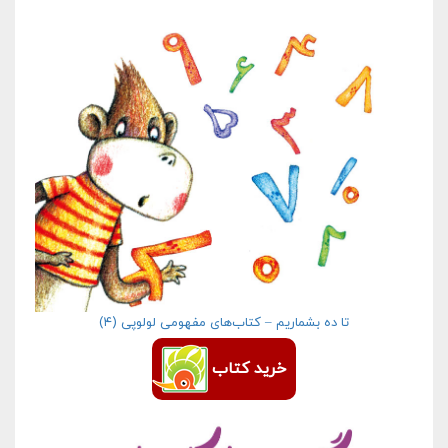
تا ده بشماریم – کتاب‌های مفهومی لولوپی (۴)
خرید کتاب