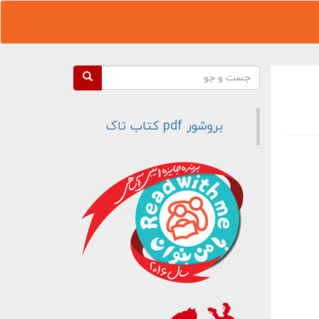
فرم جستجو
جست و جو
بروشور pdf کتاب تاک