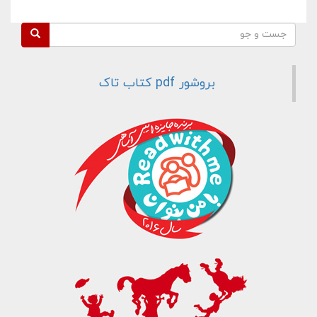
فرم جستجو
جست و جو
بروشور pdf کتاب تاک