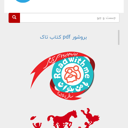
فرم جستجو
جست و جو
بروشور pdf کتاب تاک