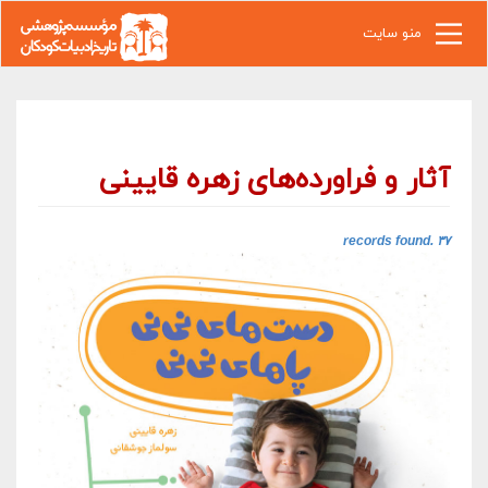
رفتن به محتوای اصلی
منو سایت
آثار و فراورده‌های زهره قایینی
۳۷ records found.‎