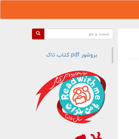
فرم جستجو
جست و جو
بروشور pdf کتاب تاک