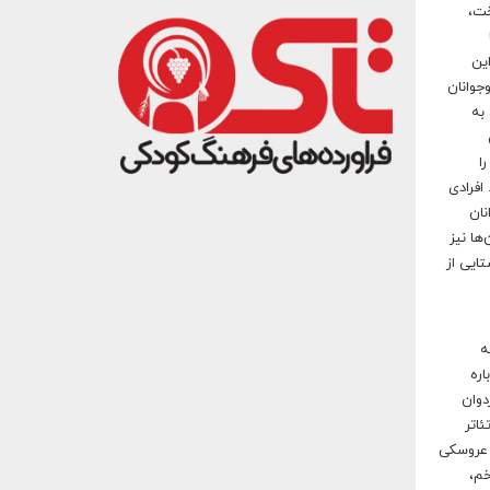
خت،
ین
 آشنایی نوجوانان
 به
ا
. افرادی
نان
ها نیز
ه آموزش کودکان روستایی از
به
اره
افون و کمک اردوان
اتر
ار باتک، از استادان نمایش عروسکی
خم،