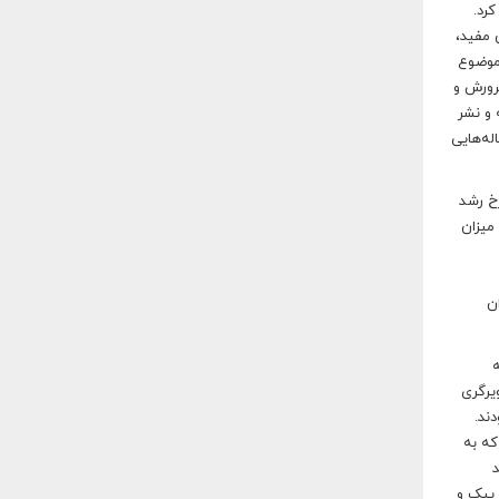
رد.
 مفید،
 موضوع
پرورش و
 و نشر
له‌هایی
باخت. نرخ رشد
میزان
ن
ه
صویرگری
ند.
که به
د
 پیک و