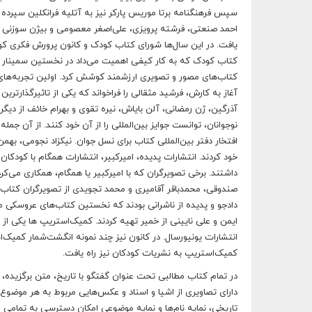
سپس فرهنگنامه برتا موریس پارکر نیز به آتلیه فرانکلین سپرده ش
احمد صنعتی، فرشته پرویزی، علی‌اصغر معصومی و بیژن سوزنی در 
یافت. در این سال‌ها شورای کتاب کودک و کانون پرورش فکری کود
کتاب کودک که به کار کیفی اهمیت می‌داد در نخستین سمینار اد
کتاب‌های مصور و تصویری ارزشمند کوشش کرد. اولین تجربه‌های اس
آغاز به کارش، فرشید مثقالی را فراخواند که یکی از تاثیرگذارترین
آذرگین، ژن رمضانی، آلن بایاش، نیره تقوی و بهرام خائف از دیگر 
نوجوانان، توانست جوایز بین‌المللی را از آن خود کنند. از آن جم
افتخار دفتر بین‌المللی کتاب برای نسل جوان. نیکزاد نجومی، بهمن 
خود کردند. انتشارات پدیده، امیرکبیر، انتشارات همگام با کودکان
داشتند. برخی تصویرگران که با امیرکبیر یا همگام، همکاری می‌کرد
صندوقی، محمدباقر آقامیری و محمد تجویدی از تصویرگران کتاب‌ه
دادجو و پدیده از ناشرانی بودند که نخستین کتاب‌های عروسکی مق
ایمن و علی نایینی از خمیر تهیه کردند. کمیک‌استریپ ها یکی از ا
انتشارات یونیورسال. در کانون نیز چند نمونه انگشت‌شمار کمیک‌
کمیک‌استریپ به نشریات کودکان نیز راه یافت.
در تمام کتاب مطالبی تحت عنوان گفتگو با تاریخ، متن برگزیده
دارای تصاویری از اشیا و اسناد و عکس‌هایی مربوط به هر موضوع