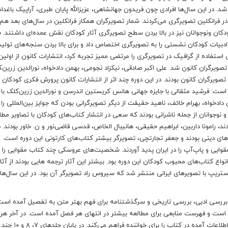
د. در این سال‌ها افرادی چون فریدون جهانشاهی، عزیزالله پایان طبری، آراپیک باغداس
فرانکلین تصویرگری می‌کردند. شمار تصویرگران همکار فرانکلین در سال‌های بعد هم
کان ونوجوانان نیز در بالا بردن سطح تصویرگری آثار کودکان نقش عمده‌ای داشتند. 
بیات کودکان نشستی را به تصویرگری اختصاص داد و برای بالا بردن سنجه‌های تولید
تفاده از گرافیک در تصویرگری را مرتضی ممیز تجربه کرد، انتشارات کانون از اولین
 تصویرگران کانون شد. علی اکبر صادقی، نیکزاد نجومی، بهمن دادخواه، نورالدین زرین‌ک
تصویرگران کانون بودند. در این دوره چند اثر از انتشارات کانون پرورش فکری کودکان 
له است: فرشید مثقالی با جایزه جهانی هانس کریستین اندرسن و نورالدین زرین‌کلک با 
دادخواه، بهرام خائف، ناهید حقیقت از دیگر تصویرگرانی بودن که جوایز بین‌المللی را 
 و نوجوانان از جمله ناشرانی بودند که سعی در انتشار کتاب‌های کودکان با تصاویر مط
ند، رامونا داربین، ابراهیم حقیقی، هانیبال الخاص، قدسی قاضی‌نور و ن. خاور بودند.
ای دینی بودند و جعفر تجارتچی، تصویرگر بیشتر کتاب‌های کارتونی این دوره است. ا
وایی و پاپ‌آپ را در ایران پدید آوردند. شخصیت‌های عروسکی چند کتاب مقوایی را ا
نواع کتاب‌های محبوب کودکان این دوره بود. بیشتر این آثار ترجمه هایی بودند از آثار
استریپ با تصویرهای ایرانی منتشر شد که سیروس راد تصویرگر آن بود. در این سال‌ها
، بررسی ادبی، بررسی تاریخی و سرگذشتنامه برای فهم بهتر متن به تفصیل آمده است
 است و فهرست منابعی برای مطالعه بیشتر در انتهای هر فصل آمده است. در آخر هر 
تاریخی، نمایه نام‌ها و نمایه موضوعی امکان دسترسی به تمامی اطلا