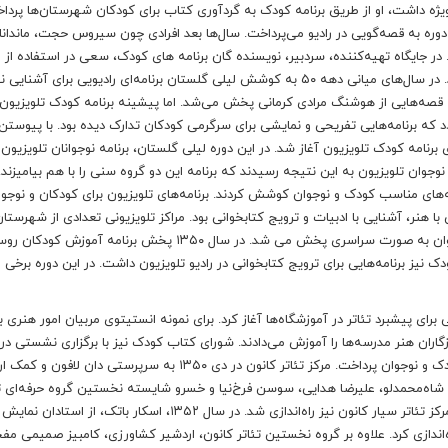
یژه داشت، او از طریق برنامه کودک به گردآوری کتاب برای کودکان شهرستان‌ها پردا
دوره به قصه‌گویی در رادیو می‌پرداخت. سال‌ها بعد افرادی چون سیروس حجت، ماندانا
در جایگاه تهیه‌کننده، سردبیر، نویسنده گان برنامه های کودک، سعی در استفاده از ا
رسانه برای سرگرمی و ترویج کتابخوانی به مخاطب کودک داشتند. در سال‌های میانی دهه ۵۰ به کوشش لیلی گلستان برنامه‌ای رادیویی برای
نامه‌های رادیویی، بر پایه قصه‌هایی از هوشنگ مرادی کرمانی پخش می‌شد. اما پیشینه برنامه کودک تلویزیون
اسال برمی‌گردد که برنامه‌هایی تفریحی و نمایشی برای سرگرمی کودکان تدارک دیده بود. با پیوستن
برنامه کودک تلویزیون آغاز شد. در این دوره لیلی گلستان، برنامه نوجوانان تلویزیون ر
‌اندرکاران برنامه کودک و نوجوان تلویزیون به این نتیجه رسیدند که برنامه این دو گروه سنی را با هم بیامیزند
مه‌های مناسب کودک و نوجوان کوشش کردند. برنامه‌های تلویزیون برای کودکان و نوجوا
هنر، آشنایی با ادبیات و ترویج کتابخوانی بود. مراکز تلویزیونی تعدادی از شهرستان‌
برنامه‌هایی ساختند که برخی از آن‌ها به سبب وجود هواداران فراوان به صورت سراسری پخش می شد. در سال ۱۳۵۰ پخش برنام
نیز برنامه‌هایی برای ترویج کتابخوانی در رادیو تلویزیون داشت. در این دوره برخی
ش در سال‌های پایانی دهه ۴۰، کوشش‌هایی برای پیشبرد تئاتر در آموزشگاه‌ها آغاز کرد. برای نمونه انستیتوی مربیان امور هنری 
ران هنر مدرسه‌ها را آموزش می‌دادند. شورای کتاب کودک نیز با برگزاری نشستی درب
نمایش و نمایشنامه‌نویسی برای کودکان و نوجوانان به نمایش کودک و نوجوان پرداخت. مرکز تئاتر کانون در دی ۱۳۵۰ به سرپرستی دان ل
ام شاه‌محمدلو، علیرضا هدایی، سوسن فرخ‌نیا و خسرو شایسته نخستین گروه حرفه‌ای تئ
کودکان کانون را تشکیل دادند. یک سال پس از برپایی این مرکز، مرکز تئاتر سیار کانون نیز راه‌اندازی شد. در سال ۱۳۵۲، اسک
ندازی کرد. علاوه بر گروه نخستین تئاتر کانون، اردشیر کشاورزی، کامبیز صمیمی مف