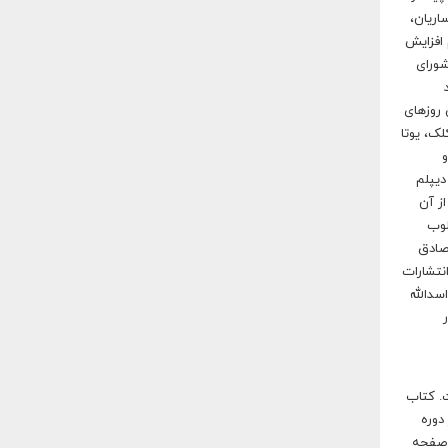
اریان،
 افزایش
شورای
 روزهای
لک، یوتا
و
دیپلم
از آن
لوب
 صادق
نتشارات
سدالله
. کتاب
دوره
عات آمده در کتاب را برای خواننده فراهم می‌کند. در پایان جلدهای ۷، ۸ و ۱۰ چند صفحه