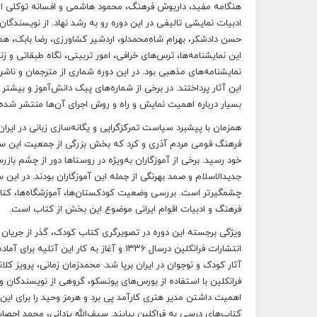
هنگامه مفید، داریوش فرهنگ، محمود هاشمی و افسانه توکلی از هم
ادبیات نمایشی تالیفی در این دوره رو به رشد نهاد. از نویسندگ
حسن دادشکر، بهرام شاه‌محمدلو، اردشیر کشاورزی، رضا بابک، هما
این نمایشنامه‌ها، ترس‌های خرافی، امور تربیتی، نگاه طبقاتی و 
نمایشنامه‌های مذهبی بود. در این دوره شماری از مترجمان و ناش
این آثار پرداختند. در برخی از شماره‌های پیک دانش‌آموز و بیشتر 
بسیار درباره اهمیت نمایش و راه و روش اجرای آن‌ها منتشر شد
فرهنگ قومی مردم آذری و کرد که بخش بزرگی از جمعیت این سرز
خود رسید. برخی از آموزگاران به‌ویژه در روستاها دور از چشم با
جدیدالاسلام و صمد بهرنگی از جمله این آموزگاران بودند. در ای
چشمگیرتر است. بررسی وضعیت کودکستان‌ها، آموزشگاه‌ها، کتاب
فرهنگ و ادبیات اقوام ایرانی موضوع این بخش از کتاب است.
ویژگی برجسته این دوره در تصویرگری کتاب کودک، گذر از جریان س
انتشارات فرانکلین درسال ۱۳۳۶ و آغاز به 
آثار کودک و نوجوان در ایران برپا شد. محمدزمان زمانی، پرویز کلا
فرانکلین با استفاده از بورس‌های یونسکو، گروهی از نویسندگان و
اهمیت داشتن مدیر هنری کارآمد پی برد و هرمز وحید را برای این
کتاب‌های درسی به فراکلین بیایند. سیف‌الله یزدانی، محمد احصا