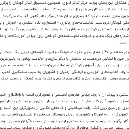
کاران این بخش بودند. مرکز تئاتر کانون، همچنین فستیوال تئاتر کودکان را برگزار ک
ان ادبیات نمایشی کودکان می‌توان از ابوالقاسم جنتی عطائی، غلامحسین ساعدی، بیژن
یون معزی مقدم نام برد که بسیاری از آن ها در مرکز تئاتر کانون فعالیت می‌کردند.
زندگی کودکان فرودست، نمایشنامه‌های جانوری – استعاری، نگاه انتقادی به آموزش و 
ران با هدف دستیابی کودکان و نوجوانان به متن‌های نمایشی کشورهای دیگر به ترجمه
شماره‌های پیک معلم و خانواده، نمایشنامه‌های کوتاهی برای اجرا در آموزشگاه‌ها و مقا
ه است.
همزمان با پیشبرد سیاست تمرکزگرایی و یگانه‌سازی زبانی در ایران در دهه‌های ۴۰ و ۵۰ از سوی حکومت، فرهنگ و ادبیات قوم‌های ایرانی رنگ 
 مین را تشکیل می‌دهند، در سنجش با دیگر سال‌های حکومت پهلوی به پایین‌ترین 
زرسان از زبان مادری برای آموزش کودکان استفاده می‌کردند، حبیب فرشباف، محمدعلی
ن سال‌ها، فعالیت‌های آموزشی و فرهنگی ارمنیان و آشوریان به سبب سختگیری کمتر،
‌های درسی، کتاب‌های دینی، کتاب‌های تاریخی، نشریه های کودکان و دست اندکارا
نتی و پیوند آن با روند جهانی هنرهای تجسمی و تصویرگری است. با راه‌اندازی آتلی
کار این آتلیه برای آماده‌سازی و تصویرگری کتاب‌های درسی، برای نخستین بار مرکزی برای سفارش پایدار ت
نتری، نورالدین زرین‌کلک، ژانت میخائیلی و غلامعلی مکتبی از تصویرگران این آتلیه بود
 تصویرگران را به امریکا و کشورهای اروپایی فرستاد، همچنین از نخستین ناشرانی بود 
 کار برگزید. هرمز وحید سبب شد تعدادی از خوشنویسان و صفحه‌آرایان هم برای تولی
یی، شهناز سرلتی و گیلیار عرفان از این گروه بودند. تصویرگری و صفحه بندی نشریات