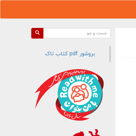
فرم جستجو
جست و جو
بروشور pdf کتاب تاک