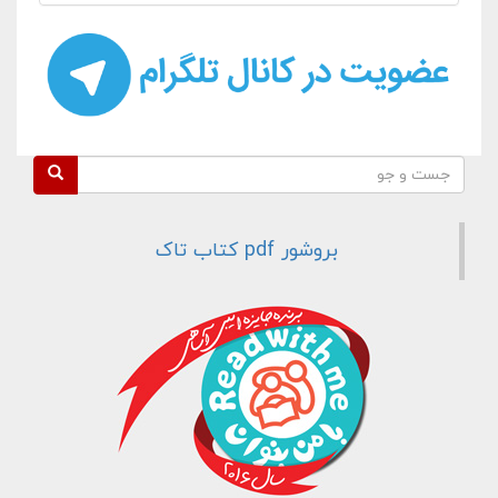
فرم جستجو
جست و جو
بروشور pdf کتاب تاک