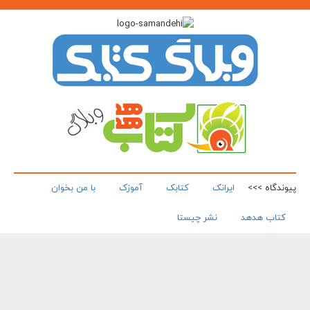
پیوندگاه >>>
ایرانک
کتابک
آموزک
با من بخوان
کتاب هدهد
نشر چیستا
همه حقوق این تارنما برای پدیدآورندگان آن محفوظ و باز نشر نوشته ها و
تصویرها با آوردن منبع آزاد است.
Copyright 2003 - 2026 ©