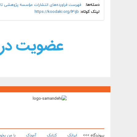
دسته‌ها:
فهرست فراورده‌های انتشارات مؤسسه پژوهشی تار
لینک کوتاه:
https://koodaki.org/l41jb
پیوندگاه >>>
ایرانک
کتابک
آموزک
با من بخو