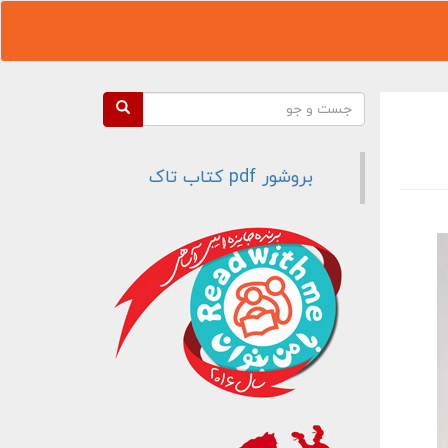
فرم جستجو
جست و جو
بروشور pdf کتاب تاک