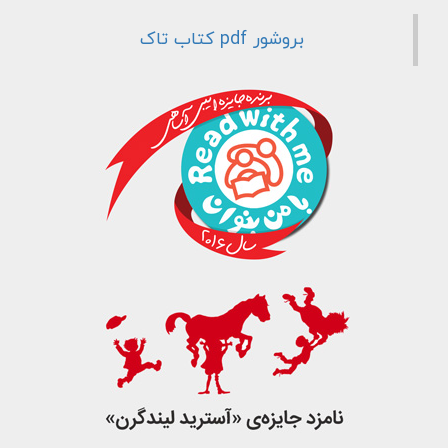
جست و جو
بروشور pdf کتاب تاک