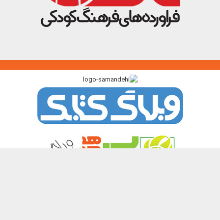
پیوندگاه >>>
ایرانک
کتابک
آموزک
با من بخوان
کتاب هدهد
نشر چیستا