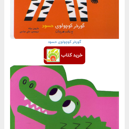
گورخر کوچولوی حسود
خرید کتاب