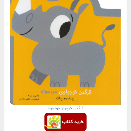
کرگدن کوچولو خودخواه
خرید کتاب