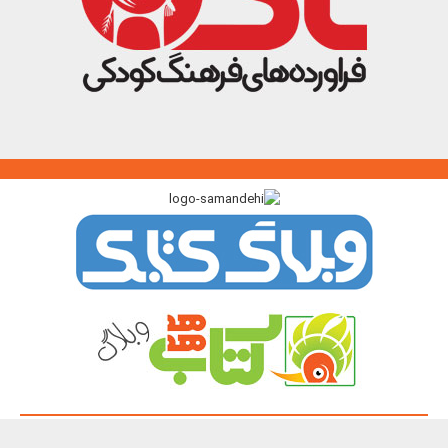
پیوندگاه >>>
ایرانک
کتابک
آموزک
با من بخوان