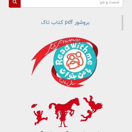
فرم جستجو
جست و جو
بروشور pdf کتاب تاک