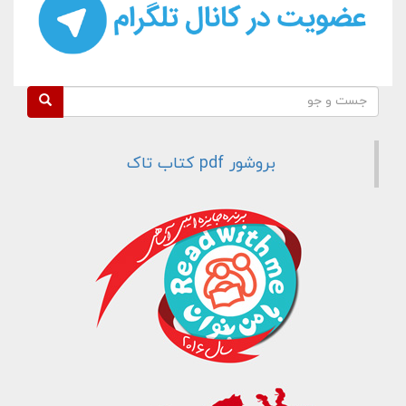
فرم جستجو
جست و جو
بروشور pdf کتاب تاک