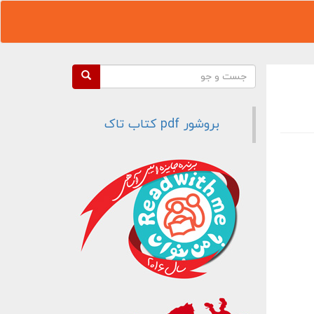
فرم جستجو
جست و جو
بروشور pdf کتاب تاک