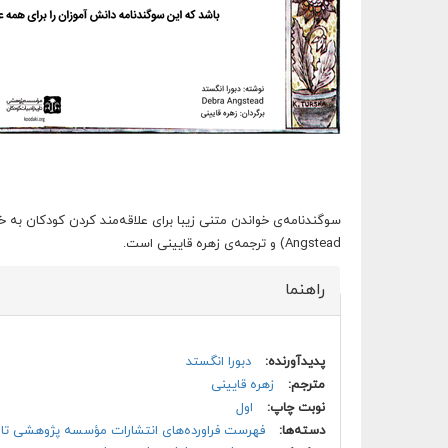
Angstead) و ترجمه‌ی زهره قایینی است.
راهنما
پنهان کن
پدیدآورنده:
دبورا انگستد
مترجم:
زهره قایینی
نوبت چاپ:
اول
دسته‌ها:
فهرست فراورده‌های انتشارات مؤسسه پژوهشی تار