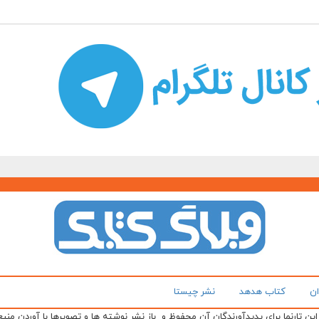
ان
کتاب هدهد
نشر چیستا
ن تارنما برای پدیدآورندگان آن محفوظ و باز نشر نوشته ها و تصویرها با آوردن منبع