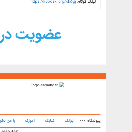
لینک کوتاه:
https://koodaki.org/8k5gj
پیوندگاه >>>
ایرانک
کتابک
آموزک
با من بخو
همه حقوق ای