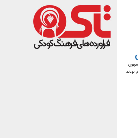
ن
همچون
 بودند.