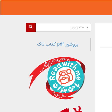
فرم جستجو
جست و جو
بروشور pdf کتاب تاک