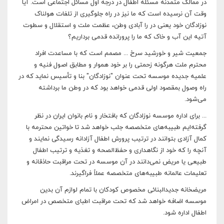
در ممالک متمدنه مسئله اطفال در درجه اول مسائل اجتماعی است. آیا
وقت آن نرسیده است که ما نیز در راه جلوگیری از تلفات هولناک
نوزادگان خود یعنی در را آبادی وطن، عظمت ملت و استقلال و سطوت
آتیه این آب و خاک که ما را پرورانده قدمی برداریم؟
جمعیت شیر و خورشید سرخ ... مصمم است که با مساعدت افراد
محترم ملت هرگونه زحمتی را بر خود هموار و مطابق اصول فنیه و
علمیه جدیده موسسه تحت عنوان "نوزادگان" بنا و تأسیس نماید که در
راه وصول بمقصود اولی قدمی خواهد بود که در وطن ما برداشته
می‌شود.
... برای اداره موسسه نوزادگان که بافتخار و نام بانوان ایران در نظر
گرفته‌ایم طبیبه‌های متخصصه جلب خواهد شد تا خواتین محترمه با
کمال آزادی بتوانند در ترتیب پرورش اطفال آزادانه رسیدگی نمایند و
آنچه را که خود از نگاهداری و حفظ‌الصحه و تغذیه و ترتیب اطفال
طبیعی یا مریض نمی‌دانند در آن موسسه در تحت مراقبت حاذقانه و
تعلیمات عالمانه طبیبه‌های متخصصه عملاً فراگیرند.
مریضخانه جدیدالبنائی مخصوص کودکان با تمام لوازم آن بدین
موسسه اضافه خواهد شد که تحت مراقبت اطبای متخصص در امراض
اطفال اداره شود.