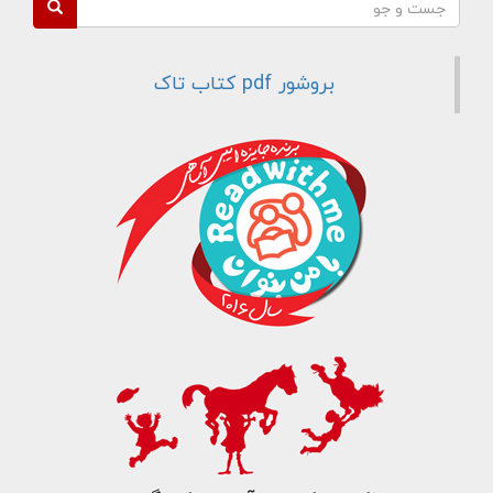
فرم جستجو
جست و جو
بروشور pdf کتاب تاک