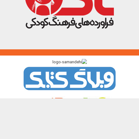
پیوندگاه >>>
ایرانک
کتابک
آموزک
با من بخوان