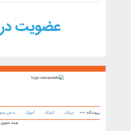
پیوندگاه >>>
ایرانک
کتابک
آموزک
با من بخو
همه حقوق ای