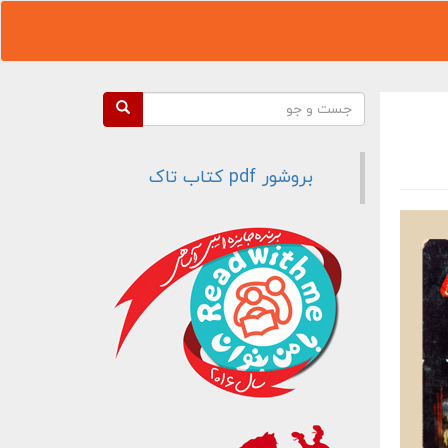
فرم جستجو
جست و جو
بروشور pdf کتاب تاک