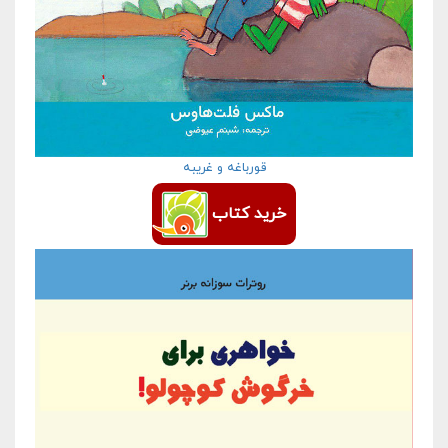
قورباغه و غریبه
خرید کتاب