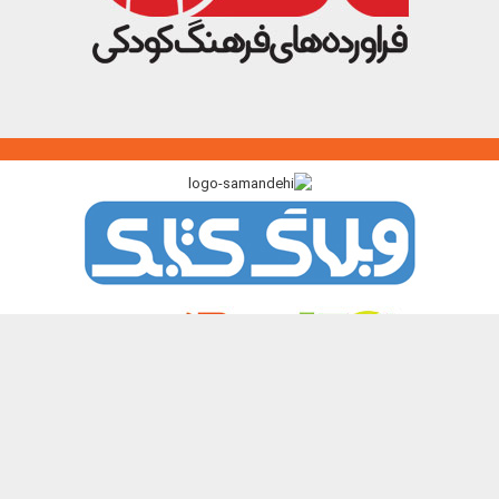
پیوندگاه >>>
ایرانک
کتابک
آموزک
با من بخوان
کتاب هدهد
نشر چیستا