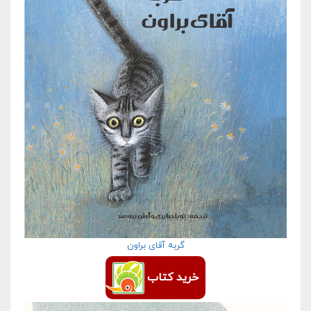
گربه آقای براون
خرید کتاب