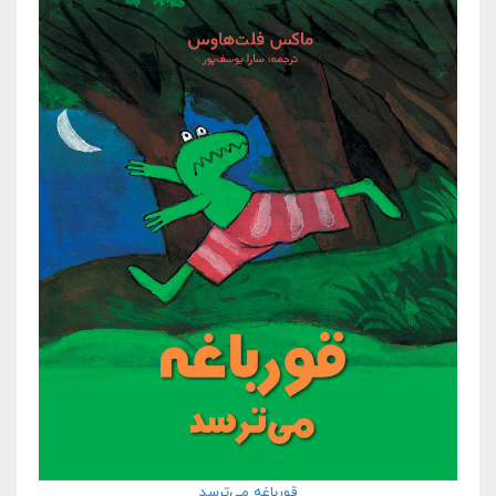
قورباغه می‌ترسد