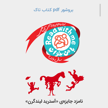
جست و جو
بروشور pdf کتاب تاک