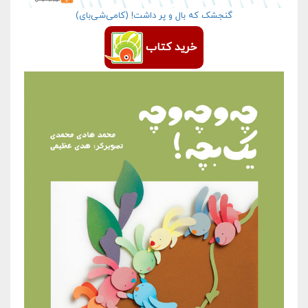
گنجشک که بال و پر داشت! (کامی‌شی‌بای)
خرید کتاب