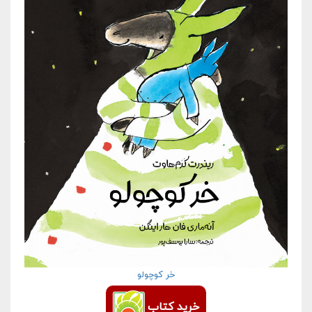
خر کوچولو
خرید کتاب