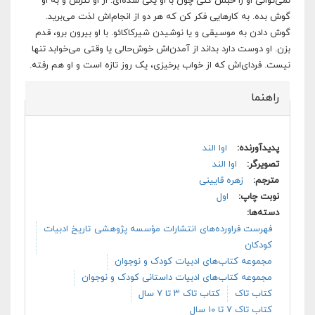
نمی‌توانی او را حبس کنی چون با او یکی شده‌ای. از او نترس و به او
گوش بده. به کارهایی فکر کن که هر دو از انجام‌اش لذت می‌برید.
گوش دادن به موسیقی و یا نوشیدن شیرکاکائو. با او بیرون برو، قدم
بزن. او دوست دارد بداند از آمدن‌اش خوش‌حالی یا وقتی می‌خوابد تنها
نیست. فردای‌اش که از خواب برخیزی، یک روز تازه است و او هم رفته.
راهنما
پنهان کن
پدیدآورنده:
اوا الند
تصویرگر:
اوا الند
مترجم:
زهره قایینی
نوبت چاپ:
اول
دسته‌ها:
فهرست فراورده‌های انتشارات مؤسسه پژوهشی تاریخ ادبیات
کودکان
مجموعه کتاب‌های ادبیات کودک و نوجوان
مجموعه کتاب‌های ادبیات داستانی کودک و نوجوان
کتاب تاک
کتاب تاک ۳ تا ۷ سال
کتاب تاک ۷ تا ۱۰ سال