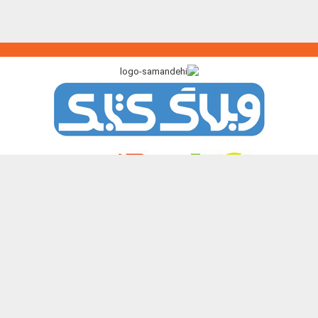
پیوندگاه >>>
ایرانک
کتابک
آموزک
با من بخوان
کتاب هدهد
نشر چیستا
همه حقوق این تارنما برای پدیدآورندگان آن محفوظ و باز نشر نوشته ها و
تصویرها با آوردن منبع آزاد است.