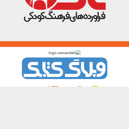
پیوندگاه >>>
ایرانک
کتابک
آموزک
با من بخوان