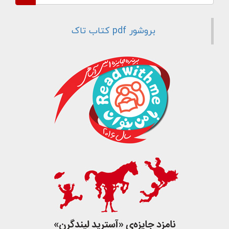
جست و جو
بروشور pdf کتاب تاک