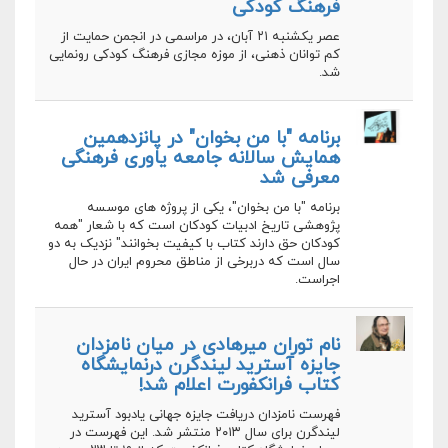
فرهنگ کودکی
عصر یکشنبه ۲۱ آبان، در مراسمی در انجمن حمایت از
کم توانان ذهنی، از موزه مجازی فرهنگ کودکی رونمایی
شد.
برنامه "با من بخوان" در پانزدهمین
همایش سالانه جامعه یاوری فرهنگی
معرفی شد
برنامه "با من بخوان"، یکی از پروژه های موسسه
پژوهشی تاریخ ادبیات کودکان است که با شعار "همه
کودکان حق دارند کتاب با کیفیت بخوانند" نزدیک به دو
سال است که دربرخی از مناطق محروم ایران در حال
اجراست.
نام توران میرهادی در میان نامزدان
جایزه آسترید لیندگرن درنمایشگاه
کتاب فرانکفورت اعلام شد!
فهرست نامزدان دریافت جایزه جهانی یادبود آسترید
لیندگرن برای سال ۲۰۱۳ منتشر شد. این فهرست در