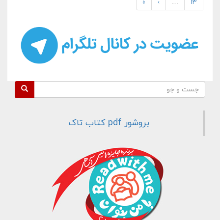
»
›
…
۱۳
فرم جستجو
جست و جو
بروشور pdf کتاب تاک