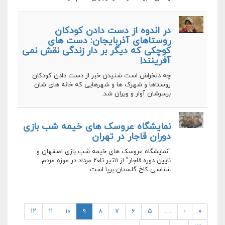
در اندوه از دست دادن کودکان
روستاهای آذربایجان: دست های
کوچکی که دیگر بر دار زندگی نقش نمی
آفرینند!
چه دلخراش است شنیدن خبر از دست دادن کودکان
روستاها و شهرک ها و شهرهایی که خانه های شان
برسرشان آوار و ویران شد.
نمایشگاه عروسک های خیمه شب بازی
دوران قاجار در تهران
"نمایشگاه عروسک های خیمه شب بازی اصفهان و
نایین دوره قاجار" از ۱۱تیر تا۲۰ مرداد در موزه مردم
شناسی کاخ گلستان برپا است.
۱۲
۱۱
۱۰
۹
۸
۷
۶
۵
…
‹
«