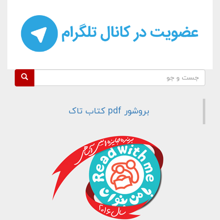
فرم جستجو
جست و جو
بروشور pdf کتاب تاک