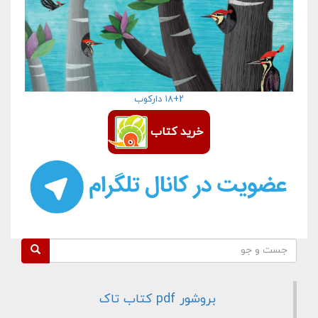
۱۸+۲ دارکوب
خرید کتاب
فرم جستجو
جست و جو
بروشور pdf کتاب تاک