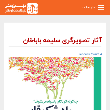
رفتن به محتوای اصلی
منو سایت
آثار تصویرگری سلیمه باباخان
۵ records found.‎