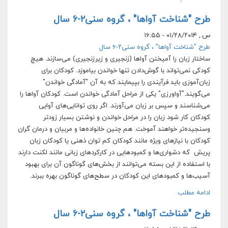
طرح "شناخت آواها" ، گروه سنی۲-۶ سال
س., ۰۱/۲۸/۲۰۱۴ - ۱۶:۵۵
طرح "شناخت آواها" ، گروه سنی۲-۶ سال
ساختار زبان را آمیختن آواها (زنجیری و زیرزنجیری) می‌سازند. هیچ
کودکی نمی‌تواند با گوش‌دادن تنها خواندن بیاموزد. کودکان برای
زبان‌آموزی باید فرآیندی را بپیمایند که به آن "آمادگی خواندن"
می‌گویند."آواورزی" یکی از مراحل آمادگی خواندن است. کودکان آواها را
می‌شناسند و سپس بر زبان می‌آورند. اگر روی توانایی‌های آوایی
کودکان کار شود زبان را در مراحل خواندن و نوشتن بسیار زودتر
وسنجیده‌تر خواهند آموخت. هم چنین خانواده‌ها و مربیان و درمان گران
کودکان با نیازهای ویژه مانند کودکان کم توان ذهنی یا کودکان زبان
پریش که دشواری‌ها و کمبودهایی در کارکردهای زبانی مانند لکنت دارند
با استفاده از این بسته می‌توانند از بخش‌های گوناگون آن برای بهبود
آسیب‌ها و کمبودهای این کودکان در سطح‌های گوناگون بهره ببرند.
ادامه مطلب
طرح "شناخت آواها" ، گروه سنی۲-۶ سال