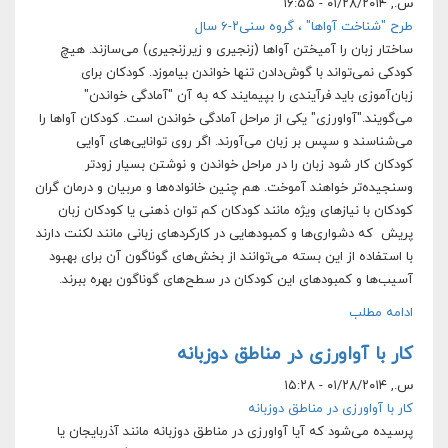
س., ۰۱/۲۸/۲۰۱۴ - ۱۶:۵۵
طرح "شناخت آواها" ، گروه سنی۲-۶ سال
ساختار زبان را آمیختن آواها (زنجیری و زیرزنجیری) می‌سازند. هیچ
کودکی نمی‌تواند با گوش‌دادن تنها خواندن بیاموزد. کودکان برای
زبان‌آموزی باید فرآیندی را بپیمایند که به آن "آمادگی خواندن"
می‌گویند."آواورزی" یکی از مراحل آمادگی خواندن است. کودکان آواها را
می‌شناسند و سپس بر زبان می‌آورند. اگر روی توانایی‌های آوایی
کودکان کار شود زبان را در مراحل خواندن و نوشتن بسیار زودتر
وسنجیده‌تر خواهند آموخت. هم چنین خانواده‌ها و مربیان و درمان گران
کودکان با نیازهای ویژه مانند کودکان کم توان ذهنی یا کودکان زبان
پریش که دشواری‌ها و کمبودهایی در کارکردهای زبانی مانند لکنت دارند
با استفاده از این بسته می‌توانند از بخش‌های گوناگون آن برای بهبود
آسیب‌ها و کمبودهای این کودکان در سطح‌های گوناگون بهره ببرند.
ادامه مطلب
کار با آواورزی در مناطق دوزبانه
س., ۰۱/۲۸/۲۰۱۴ - ۱۵:۲۸
کار با آواورزی در مناطق دوزبانه
پرسیده می‌شود که آیا آواورزی در مناطق دوزبانه مانند آذربایجان یا