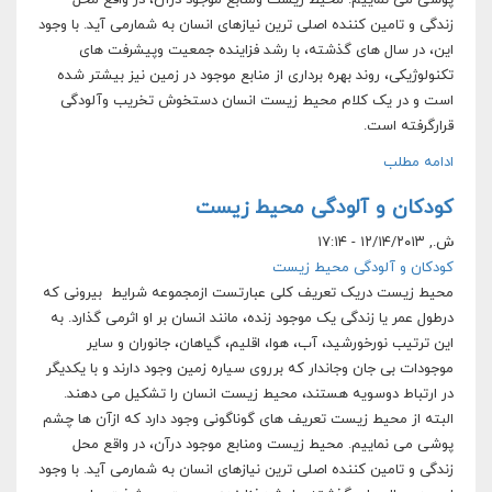
پوشی می نماییم. محیط زیست ومنابع موجود درآن، در واقع محل
زندگی و تامین کننده اصلی ترین نیازهای انسان به شمارمی آید. با وجود
این، در سال های گذشته، با رشد فزاینده جمعیت وپیشرفت های
تکنولوژیکی، روند بهره برداری از منابع موجود در زمین نیز بیشتر شده
است و در یک کلام محیط زیست انسان دستخوش تخریب وآلودگی
قرارگرفته است.
ادامه مطلب
کودکان و آلودگی محیط زیست
ش., ۱۲/۱۴/۲۰۱۳ - ۱۷:۱۴
کودکان و آلودگی محیط زیست
محیط زیست دریک تعریف کلی عبارتست ازمجموعه شرایط بیرونی که
درطول عمر یا زندگی یک موجود زنده، مانند انسان بر او اثرمی گذارد. به
این ترتیب نورخورشید، آب، هوا، اقلیم، گیاهان، جانوران و سایر
موجودات بی جان وجاندار که برروی سیاره زمین وجود دارند و با یکدیگر
در ارتباط دوسویه هستند، محیط زیست انسان را تشکیل می دهند.
البته از محیط زیست تعریف های گوناگونی وجود دارد که ازآن ها چشم
پوشی می نماییم. محیط زیست ومنابع موجود درآن، در واقع محل
زندگی و تامین کننده اصلی ترین نیازهای انسان به شمارمی آید. با وجود