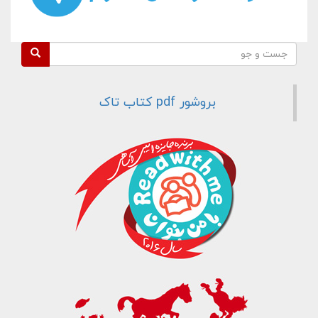
فرم جستجو
جست و جو
بروشور pdf کتاب تاک