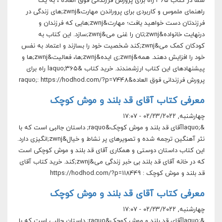
شما در کتاب ۳۶۵ راه برای پرورش فرزندانی فوق العاده ، به یک
راهنمای ملموس و کاربردی برای پروراندن مهارت&zwnj;های زندگی در
فرزندتان دست خواهید یافت؛ مهارت&zwnj;هایی که فرزندان و
درنهایت خانواده&zwnj;تان را غنی می&zwnj;سازد. این کتاب به
کودکان کمک می&zwnj;کند شخصیت خود را بسازند و اعتماد به نفس
خود را افزایش دهند. همه&zwnj;ی ایده&zwnj;ها، فعالیت&zwnj;ها و
پیشنهادهای این کتاب ارزشمندند. خرید کتاب &laquo;۳۶۵ راه برای
پرورش فرزندانی فوق العاده&raquo;: https://hodhod.com/?p=7448
معرفی کتاب آقای قد بلند و موش کوچک
چهارشنبه, ۰۲/۲۳/۲۰۲۲ - ۱۷:۰۷
&laquo;‎آقای قد بلند و موش کوچک&raquo; داستان جالبی است که با
نثر آهنگین ترجمه شده و تصویرهای پر نشاط و خیال&zwnj;انگیزی دارد.
این کتاب داستان دوستی و همکاری آقای قد بلند و موش کوچکی است
که در خانه آقای قد بلند بی خبر زندگی می&zwnj;کند. خرید کتاب آقای
قد بلند و موش کوچک : https://hodhod.com/?p=118449
معرفی کتاب آقای قد بلند و موش کوچک
چهارشنبه, ۰۲/۲۳/۲۰۲۲ - ۱۷:۰۷
&laquo;‎آقای قد بلند و موش کوچک&raquo; داستان جالبی است که با