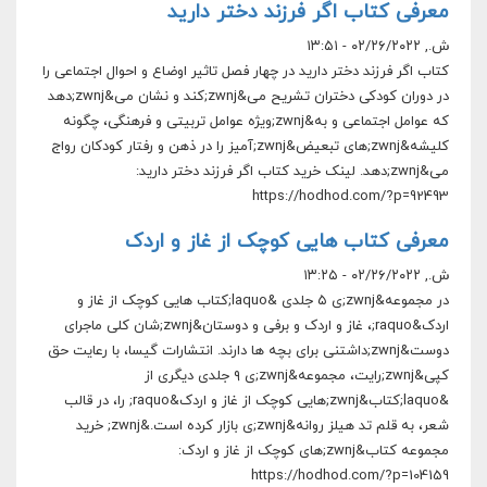
معرفی کتاب اگر فرزند دختر دارید
ش., ۰۲/۲۶/۲۰۲۲ - ۱۳:۵۱
کتاب اگر فرزند دختر دارید در چهار فصل تاثیر اوضاع و احوال اجتماعی را
در دوران کودکی دختران تشریح می&zwnj;کند و نشان می&zwnj;دهد
که عوامل اجتماعی و به&zwnj;ویژه عوامل تربیتی و فرهنگی، چگونه
کلیشه&zwnj;های تبعیض&zwnj;آمیز را در ذهن و رفتار کودکان رواج
می&zwnj;دهد. لینک خرید کتاب اگر فرزند دختر دارید:
https://hodhod.com/?p=92493
معرفی کتاب هایی کوچک از غاز و اردک
ش., ۰۲/۲۶/۲۰۲۲ - ۱۳:۲۵
در مجموعه&zwnj;ی ۵ جلدی &laquo;کتاب هایی کوچک از غاز و
اردک&raquo;، غاز و اردک و برفی و دوستان&zwnj;شان کلی ماجرای
دوست&zwnj;داشتنی برای بچه ها دارند. انتشارات گیسا، با رعایت حق
کپی&zwnj;رایت، مجموعه&zwnj;ی ۹ جلدی دیگری از
&laquo;کتاب&zwnj;هایی کوچک از غاز و اردک&raquo; را، در قالب
شعر، به قلم تد هیلز روانه&zwnj;ی بازار کرده است.&zwnj; خرید
مجموعه کتاب&zwnj;های کوچک از غاز و اردک:
https://hodhod.com/?p=104159