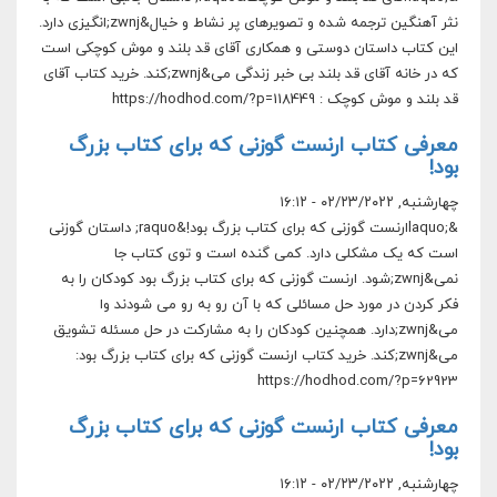
نثر آهنگین ترجمه شده و تصویرهای پر نشاط و خیال&zwnj;انگیزی دارد.
این کتاب داستان دوستی و همکاری آقای قد بلند و موش کوچکی است
که در خانه آقای قد بلند بی خبر زندگی می&zwnj;کند. خرید کتاب آقای
قد بلند و موش کوچک : https://hodhod.com/?p=118449
معرفی کتاب ارنست گوزنی که برای کتاب بزرگ
بود!
چهارشنبه, ۰۲/۲۳/۲۰۲۲ - ۱۶:۱۲
&laquo;‎ارنست گوزنی که برای کتاب بزرگ بود!&raquo; داستان گوزنی
است که یک مشکلی دارد. کمی گنده است و توی کتاب جا
نمی&zwnj;شود. ارنست گوزنی که برای کتاب بزرگ بود کودکان را به
فکر کردن در مورد حل مسائلی که با آن رو به رو می شودند وا
می&zwnj;دارد. همچنین کودکان را به مشارکت در حل مسئله تشویق
می&zwnj;کند. خرید کتاب ارنست گوزنی که برای کتاب بزرگ بود:
https://hodhod.com/?p=62923
معرفی کتاب ارنست گوزنی که برای کتاب بزرگ
بود!
چهارشنبه, ۰۲/۲۳/۲۰۲۲ - ۱۶:۱۲