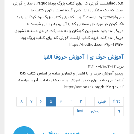
&laquo;‎ارنست گوزنی که برای کتاب بزرگ بود!&raquo; داستان گوزنی
است که یک مشکلی دارد. کمی گنده است و توی کتاب جا
نمی&zwnj;شود. ارنست گوزنی که برای کتاب بزرگ بود کودکان را به
فکر کردن در مورد حل مسائلی که با آن رو به رو می شودند وا
می&zwnj;دارد. همچنین کودکان را به مشارکت در حل مسئله تشویق
می&zwnj;کند. خرید کتاب ارنست گوزنی که برای کتاب بزرگ بود:
https://hodhod.com/?p=62923
آموزش حرف ی | آموزش حروفا الفبا
س., ۰۱/۱۸/۲۰۲۲ - ۱۲:۱۱
ویدیو آموزش حرف ی با اشعار و تصاویر ساده بر اساس کتاب کاکا
کلاغه می باشد. برای دیدن اموزش های بیشتر به این آدری مراجعه
کنید: https://amoozak.org/b245g
first
قبلی
۱
۲
۳
۴
۵
۶
۷
۸
۹
…
بعدی
last