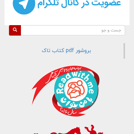
فرم جستجو
جست و جو
بروشور pdf کتاب تاک