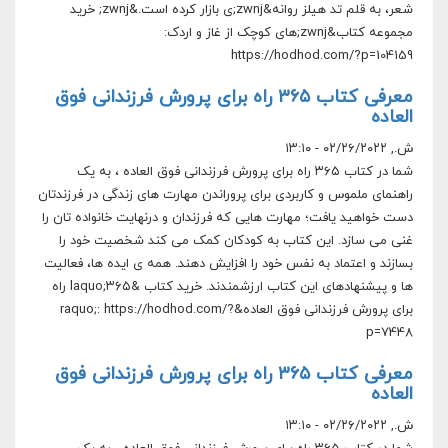
شعر، به قلم تد هیلز روانه&zwnj;ی بازار کرده است.&zwnj; خرید
مجموعه کتاب&zwnj;های کوچک از غاز و اردک:
https://hodhod.com/?p=104159
معرفی کتاب ۳۶۵ راه برای پرورش فرزندانی فوق
العاده
ش., ۰۲/۲۶/۲۰۲۲ - ۱۳:۱۰
شما در کتاب ۳۶۵ راه برای پرورش فرزندانی فوق العاده ، به یک
راهنمای ملموس و کاربردی برای پروراندن مهارت های زندگی در فرزندتان
دست خواهید یافت؛ مهارت هایی که فرزندان و درنهایت خانواده تان را
غنی می سازد. این کتاب به کودکان کمک می کند شخصیت خود را
بسازند و اعتماد به نفس خود را افزایش دهند. همه ی ایده ها، فعالیت
ها و پیشنهادهای این کتاب ارزشمندند. خرید کتاب &laquo;۳۶۵ راه
برای پرورش فرزندانی فوق العاده&raquo;: https://hodhod.com/?
p=7448
معرفی کتاب ۳۶۵ راه برای پرورش فرزندانی فوق
العاده
ش., ۰۲/۲۶/۲۰۲۲ - ۱۳:۱۰