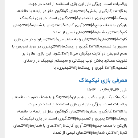
ریاضیات است. ویژگی بارز این بازی استفاده از اعداد در جهت
به&zwnj;کارگیری بخش&zwnj;های گوناگون مغز در رابطه با حافظه،
ریسک&zwnj;پذیری و تصمیم&zwnj;گیری است. در بازی نیکیماک
بازیکن با هدف جمع&zwnj;آوری کارت&zwnj;های با شماره&zwnj;های
کم&zwnj;تر، شماره&zwnj;های نیمی از تعداد
کارت&zwnj;های&zwnj;اش را به خاطر می&zwnj;سپارد و در طی بازی
مجبور به تصمیم&zwnj;گیری و ریسک&zwnj;پذیری در مورد تعویض یا
عدم تعویض دو کارت دیگرش می&zwnj;شود. این بازی، علاوه بر
تقویت عملکرد بخش لوب پیشانی و سیستم لیمبیک در راستای
تصمیم&zwnj;گیری و ریسک&zwnj;پذیری، با
معرفی بازی نیکیماک
ش., ۰۲/۲۶/۲۰۲۲ - ۱۵:۱۴
نیکیماک یک بازی جذاب و هیجان&zwnj;انگیز با هدف تقویت حافظه و
ریاضیات است. ویژگی بارز این بازی استفاده از اعداد در جهت
به&zwnj;کارگیری بخش&zwnj;های گوناگون مغز در رابطه با حافظه،
ریسک&zwnj;پذیری و تصمیم&zwnj;گیری است. در بازی نیکیماک
بازیکن با هدف جمع&zwnj;آوری کارت&zwnj;های با شماره&zwnj;های
کم&zwnj;تر، شماره&zwnj;های نیمی از تعداد