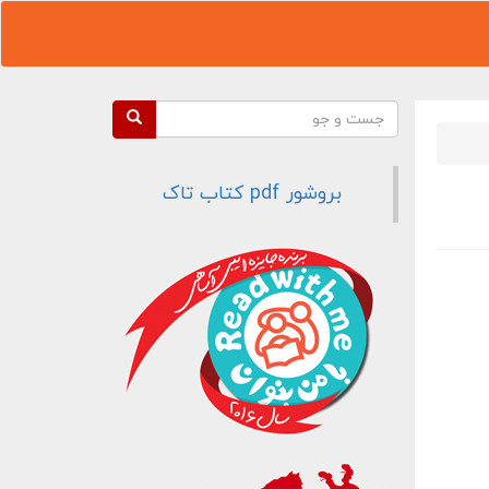
فرم جستجو
جست و جو
بروشور pdf کتاب تاک