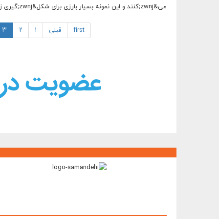
می&zwnj;کنند و این نمونه بسیار بارزی برای شکل&zwnj;گیری زبانی است که خوب است در مهدکودک&zwnj;ها اتفاق بیفتد. https://amoozak.org/3t89j
first
قبلی
۱
۲
۳