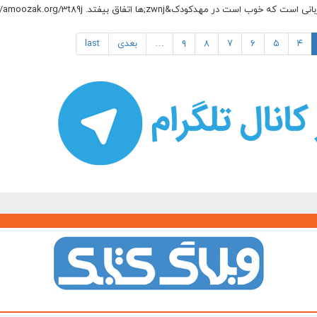
۴
۵
۶
۷
۸
۹
…
بعدی
last