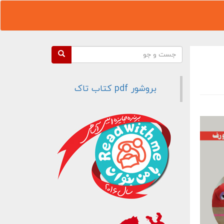
فرم جستجو
جست و جو
بروشور pdf کتاب تاک