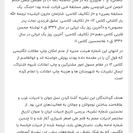
کاشانی، ع. ا. شیرازی که در سال گذشته (۱۲۹۵) در مجلس جشن ختام
انجمن ادبی فردوسی بطور مسابقه ادبی قرائت شده بود؛ «جنگ: یک
مسابقه بصری» و «از تکالیف کلاسی: شارلمان حارون الرشید» ترجمه الله
یار کاشانی کلاس ۱۲؛ «از تکالیف کلاسی: عشق فرزندی نجات پدر
محبوس» و «آخرین روز یک ایرانی در سال ۱۳۳۶ ق.» نوشته محسن
قاینی کلاس دهم؛«از تکالیف کلاسی: آخرین روز یک ایرانی در سال
۱۳۳۶ ق.» غلامحسین کلاس ۱۱.
در انتهای این شماره هیئت مدیره از عدم امکان چاپ مقالات انگلیسی
که قول آن را در مقدمه داده بودند پوزش خواسته اند و ابوالقاسم از
کلاس ۱۲ در مقام مسول امور مشترکین و چاپ اعلانات شیوه اشتراک،
ارسال نشریات به شهرستان ها و هزینه چاپ اعلانات را اعلام کرده
است.
هدف گردانندگان این نشریه آشنا کردن نسل جوان با ادبیات غرب و
علا‌قه‌مند ساختن نوجوانان و جوانان به فعالیت‌های ادبی بود. از
نخستین شماره نشریه، بررسی تاریخ ادبیات ایران با عنوان
تاریخ
مختصر ادبیات عجم
به قلم علی اصغر شیرازی آغاز شد و تا چندین
شماره ادامه یافت. داستان‌های بلند، ترجمه شده از ادبیات فرانسه یا
انگلیس که به شکل پاورقی در شماره‌های پیاپی این نشریه آمده‌اند،