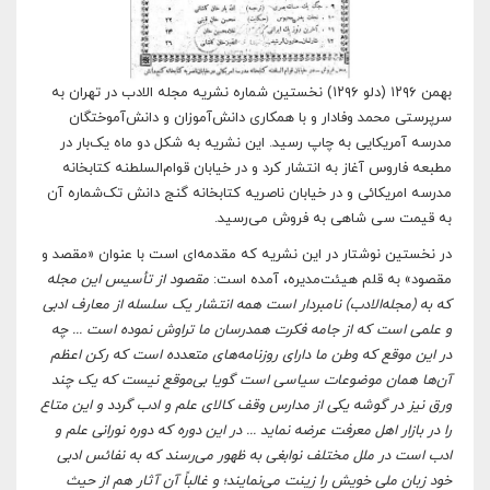
بهمن ۱۲۹۶ (دلو ۱۲۹۶) نخستین شماره نشریه مجله الادب در تهران به
سرپرستی محمد وفادار و با همکاری دانش‌آموزان و دانش‌آموختگان
مدرسه آمریکایی به چاپ رسید. این نشریه به شکل دو ماه یک‌بار در
مطبعه فاروس آغاز به انتشار کرد و در خیابان قوام‌السلطنه کتابخانه
مدرسه امریکائی و در خیابان ناصریه کتابخانه گنج دانش تک‌شماره آن
به قیمت سی شاهی به فروش می‌رسید.
در نخستین نوشتار در این نشریه که مقدمه‌ای است با عنوان «مقصد و
مقصود» به قلم هیئت‌مدیره، آمده است:
مقصود از تأسیس این مجله
که به (مجله
الادب) نامبردار است همه انتشار یک سلسله از معارف ادبی
و علمی است که از جامه فکرت همدرسان ما تراوش نموده است ... چه
در این موقع که وطن ما دارای روزنامه‌های متعدده است که رکن اعظم
آن‌ها همان موضوعات سیاسی است گویا بی
موقع نیست که یک چند
ورق نیز در گوشه یکی از مدارس وقف کالا
ی علم و ادب گردد و این متاع
را در بازار اهل معرفت عرضه نماید ... در این دوره که دوره نورانی علم و
ادب است در ملل مختلف نوابغی به ظهور می
رسند که به نفائس ادبی
خود زبان ملی خویش را زینت می
نمایند؛ و غالباً آن آثار هم از حیث