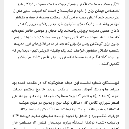
تازگی معانی و براعت افکار و هم از جهت بداعت صورت و ابتکار طرز
اختصاص بهمان زبان را دارد؛ و شایسته
ان است که ادبیات سایر ملل را
نیز بوجود خود آرایش دهد؛ و این گونه مجلا
ت وسیله ترجمه و انتشار
انها می
باشند ... و اینک برای سابقین خود یعنی رفقای دیرینی که در
دامان همین مدرسه پرورش یافته
اند یک مجال و موقعی حاضر نموده
ایم
که عطف نظر نموده و باثار قلمی خود این صحیفه را زینت دهند و هم
چنین برای آیندگان یعنی برادرانی که بعد از ما در اطاق
های این مدرسه
بکسب فضائل مشغول خواهند شد یک وظیفه شریفی تهیه دیده
ایم که
بر عهده گرفته آنچه ما بواسطه فقدان وسایل ناقص داشتیم ایشان
تکمیل کنند
...
نویسندگان شماره نخست این مجله همان‌گونه که در مقدمه آمده بود
دیپلمه‌ها و دانش‌آموزان مدرسه امریکایی بودند: «تاریخ مختصر ادبیات
عجم (ادامه دار)» و «عمر آدمیزاد: مسافرت شبانه» نوشته و ترجمه علی
اصغر شیرازی کلاس ۱۲؛ «مناظره نیک بین و بدبین در میان هیئت
اجتماع» و شعر «افکار پریشان» نوشته اسدالله بیژن دیپلمه ۱۲۹۶؛
«ویلیام شکسپیر» و «تاهل یا تجرد» نوشته سلیمان سلیم دیپلمه ۱۲۹۴؛
رباعیات «شب» نوشته اسدالله بیژن، مهدیخان کلاس ۱۱، مصطفی خان