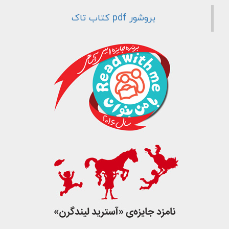
جست و جو
بروشور pdf کتاب تاک