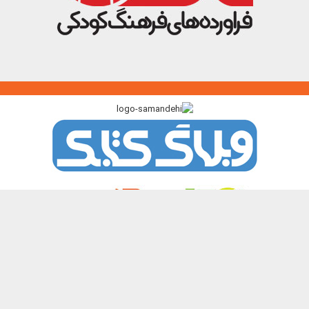
پیوندگاه >>>
ایرانک
کتابک
آموزک
با من بخوان
کتاب هدهد
نشر چیستا