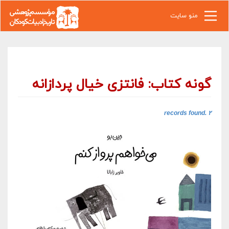
رفتن به محتوای اصلی
منو سایت
گونه کتاب: فانتزی خیال پردازانه
۲ records found.‎