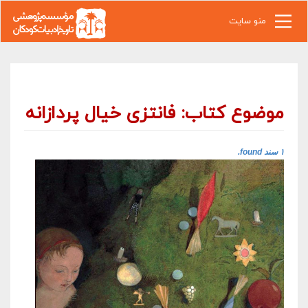
رفتن به محتوای اصلی
منو سایت
موضوع کتاب: فانتزی خیال پردازانه
۱ سند found.