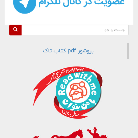
فرم جستجو
جست و جو
بروشور pdf کتاب تاک