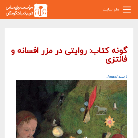
رفتن به محتوای اصلی
منو سایت
گونه کتاب: روایتی در مزر افسانه و
فانتزی
۱ سند found.