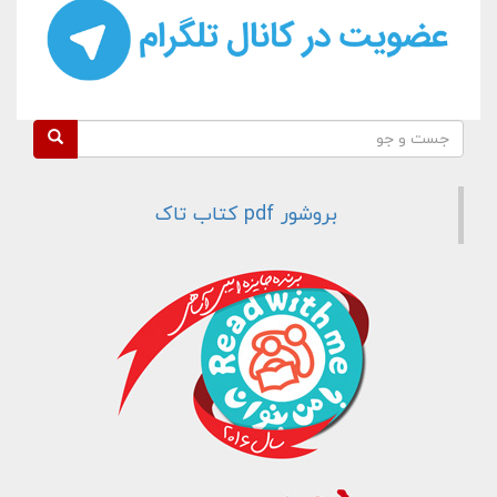
فرم جستجو
جست و جو
بروشور pdf کتاب تاک