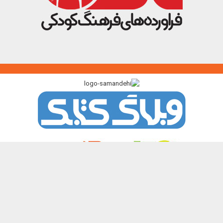
پیوندگاه >>>
ایرانک
کتابک
آموزک
با من بخوان