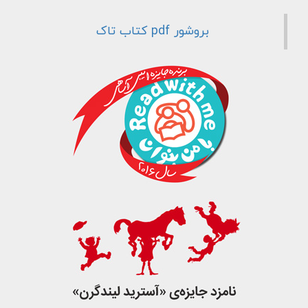
جست و جو
بروشور pdf کتاب تاک