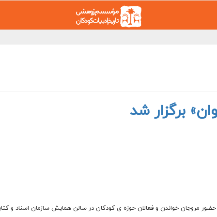
ن» برگزار شد
 روزه‌ی «با من بخوان» روز ۲۰ و ۲۱ آبان‌ماه با حضور مروجان خواندن و فعالان حوزه ی کودکان در سالن همایش سازمان اسناد و ک