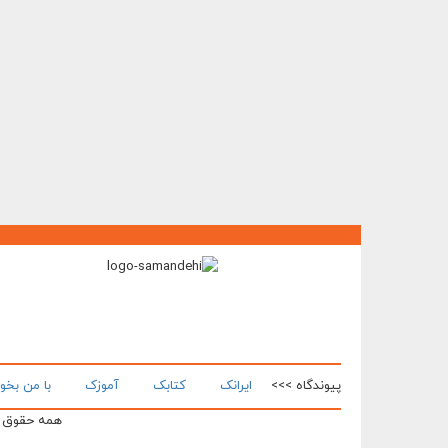
پیوندگاه >>>
ایرانک
کتابک
آموزک
با من بخو
همه حقوق ای