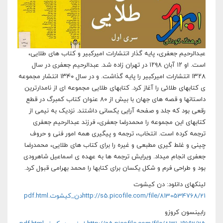
عبدالرحیم جعفری، پایه گذار انتشارات امیرکبیر و کتاب های طلایی،
است. او ۱۲ آبان ۱۲۹۸ در تهران زاده شد. عبدالرحیم جعفری در سال
۱۳۲۸ انتشارات امیرکبیر را پایه گذاشت. و در سال ۱۳۴۰ انتشار مجموعه
ی کتابهای طلائی را آغاز کرد. کتابهای طلایی مجموعه ای از نامدارترین
داستانها و قصه های جهان با بیش از ۸۰ عنوان کتاب کمبرگ در قطع
رقعی بود که جلد و صفحه آرایی یکسانی داشتند. نزدیک به نیمی از
کتابهای این مجموعه را محمدرضا جعفری، فرزند عبدالرحیم جعفری
ترجمه کرده است. انتخاب، ترجمه و پیگیری همه امور فنی و حروف
چینی و غلط گیری مطبعی و غیره را برای کتاب های طلایی، محمدرضا
جعفری انجام میداد. ویرایش ترجمه ها به عهده ی اسماعیل شاهرودی
بود و طراحی فرم و شکل یکسان برای کتابها را محمد بهرامی قبول کرد.
لینکهای دانلود: دن کیشوت
http://s5.picofile.com/file/8130534768/21دن_کیشوت.pdf.html
رابینسون کروزو