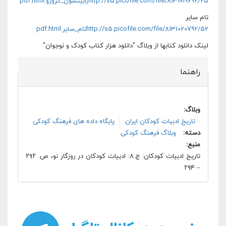
http://s5.picofile.com/file/8131019692/25رابینسون_کروزو.pdf.html
تام سایر
http://s5.picofile.com/file/8131020792/52تام_سایر.pdf.html
لینک دانلود کتابها از وبلاگ "دانلود هزار کتاب کودک و نوجوان"
راهنما
وبلاگ:
تاریخ ادبیات کودکان ایران
پایگاه داده های فرهنگ کودکی
دسته:
وبلاگ فرهنگ کودکی
منبع:
تاریخ ادبیات کودکان: ج.۸: ادبیات کودکان در روزگار نو، ص. ۲۹۲
– ۲۹۴