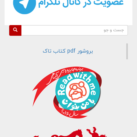
فرم جستجو
جست و جو
بروشور pdf کتاب تاک