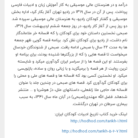
درآمد و در هنرستان عالی موسیقی به کار آموزش زبان و ادبیات فارسی
پرداخت. پس از آن در سال ۱۳۱۹ در رادیو تهران آغاز بکار کرد، اداره بخش
موسیقی و گفتار کودکان رادیو، به هنرستان عالی موسیقی سپرده شد.
دو روز پس از آغاز کار رادیو، در روز جمعه ششم اردیبهشت سال ۱۳۱۹،
صبحی نخستین داستان خود برای کودکان را که افسانه خر ملاماندگار
نام داشت، از رادیو برای کودکان نقل کرد. برنامه قصه گویی ظهر جمعه
ها به مدت ۲۲ سال با صبحی ادامه یافت. صبحی از شنوندگان خردسال
میخواست تا قصه هایی را که از بزرگترها شنیده بودند، برای برنامه او
بفرستند. او این قصه ها را از سراسر ایران گردآوری میکرد و شایسته
ترین روایت از هر قصه را برمیگزید و با زبانی روان و ساده، بازنویسی
میکرد. او نخستین کسی بود که افسانه ها و قصه های ملی و محلی را
برای کودکان گردآوری کرد. قصه های صبحی در چندین جلد با عنوان
افسانه ها، حاجی ملا زلفعلی، داستانهای ملل، دژ هوشربا و ... منتشر
شدهاند. فضل الله مهتدی(صبحی) در آبان ماه سال ۱۳۴۱، به سبب
بیماری سرطان در تهران درگذشت.
لینک خرید کتاب تاریخ ادبیات کودکان ایران:
http://hodhod.com/tarikh-1.html
http://hodhod.com/tarikh-5-6-7.html