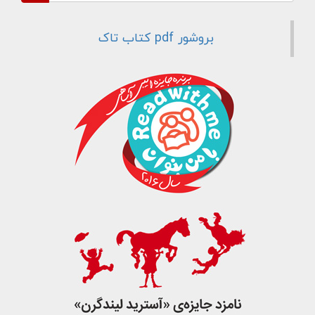
جست و جو
بروشور pdf کتاب تاک