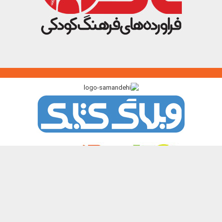
پیوندگاه >>>
ایرانک
کتابک
آموزک
با من بخوان