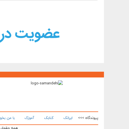
پیوندگاه >>>
ایرانک
کتابک
آموزک
با من بخو
همه حقوق ای