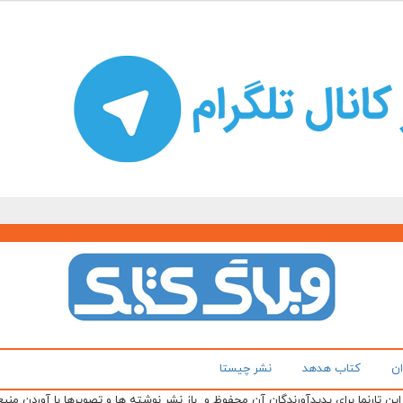
ان
کتاب هدهد
نشر چیستا
ن تارنما برای پدیدآورندگان آن محفوظ و باز نشر نوشته ها و تصویرها با آوردن منبع