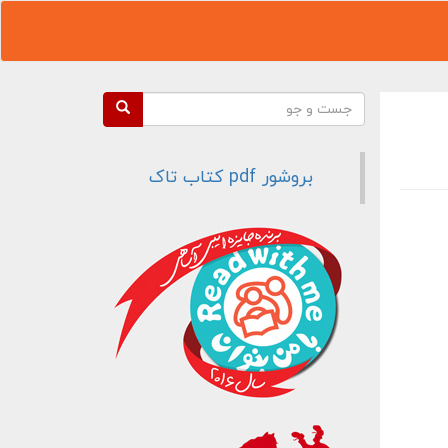
فرم جستجو
جست و جو
بروشور pdf کتاب تاک