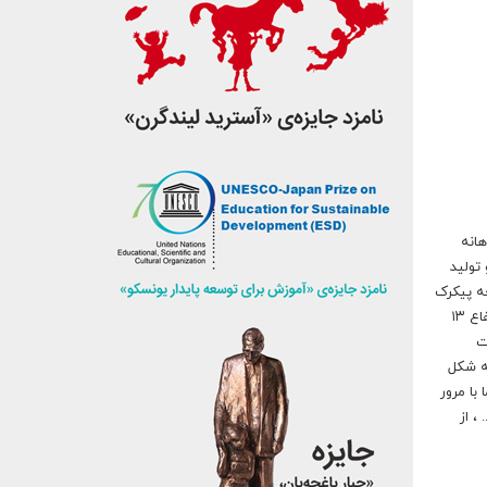
انه
تولید
ه پیکرک
جانور سان است که احتمالا اسب باشد در محوطه تاریخی بقعه صفی الدین اسحاق اردبیلی به دست آمده. این پیکرک که به رنگ نخودی است به ارتفاع ۱۳
ت
ه شکل
با مرور
، از