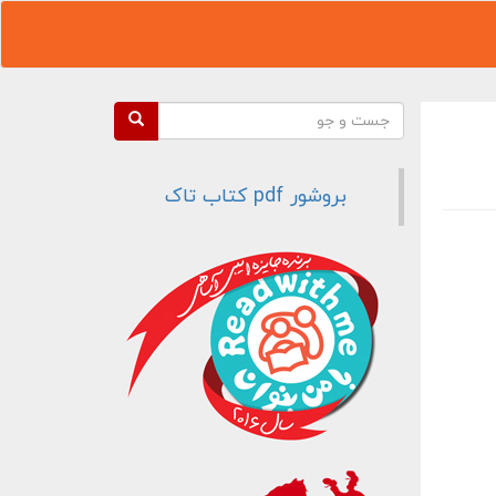
فرم جستجو
جست و جو
بروشور pdf کتاب تاک