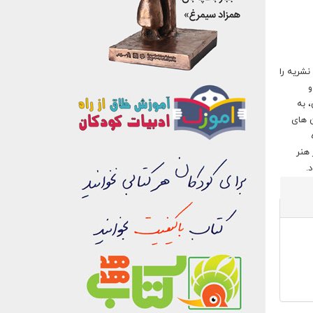
، منتشر شد. این نشریه را
و
 به
ن های
 هنر
.