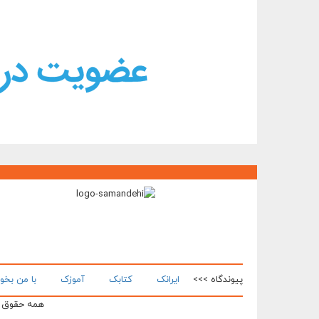
پیوندگاه >>>
ایرانک
کتابک
آموزک
با من بخو
همه حقوق ای