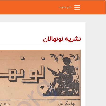
رفتن به محتوای اصلی
منو سایت
نشریه نونهالان