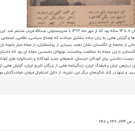
نشریه ی نونهالان از نخستین مجله های ویژه ی کودکان و نوجوانان ۸ تا ۱۴ ساله بود که از مهر ماه ۱۳۲۲ با مدیرمسئولی عبدالله فریار
 ها و گزارش هایی به زبان ساده تشکیل میدادند که اوضاع سیاسی، نظامی، اجتماعی 
ی از جامعه ی انگلستان نشان دهند. بسیاری از روشنفکران، از جمله جبار باغچه بان،
ستان، با این مجله به مخالفت برخاستند. نونهالان نخستین مجله ای بود که داستا
های دوست داشتنی برای کودکان خردسال، شعرهای جدید کودکانه و داستانواره های کوتاه
ربارهی ایران و فرهنگ ایران، زندگینامه هایی از بزرگان تاریخ ایران، گزارش هایی از
د. و اینها در کنار شگردهای دیگر این نشریه، از دلایل استقبال فراوان خوانندگانش بود