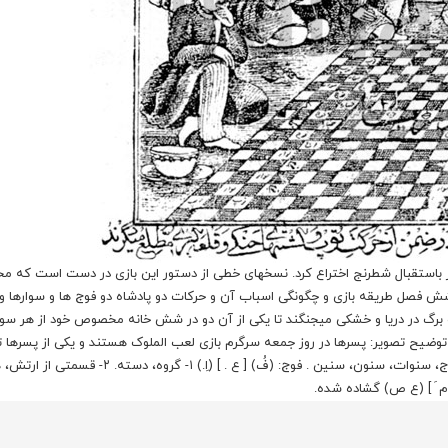
ار باستقبال شطرنج اختراع کرد. نسخهای خطی از دستور این بازی در دست است که م
دمه و شش فصل طریقه بازی و چگونگی اسباب آن و حرکات دو پادشاه دو فوج ها و سوارها و
 و برگ در دریا و خشکی میجنگند تا یکی از آن دو در شش خانه مخصوص خود از هر سو
 توضیح تصویر: پسرها در روز جمعه سرگرم بازی لعب الملوک هستند و یکی از پسرها ت
حفظ می کند. لغتنامه سَنه:[ س َ ن َ / ن ِ ] (از ع ، اِ) سنة. سال. ج، سنوات، سنون، سنین . فوج: (فُ) [ ع . ] (
 [ م َ ] (ع ص) گشاده شده.