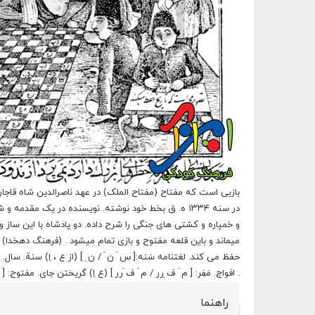
بازیی است که مفتاح (مفتاح الملک) در عهد ناصرالدین شاه قاج
در سنه ۱۳۳۴ ه. ق بخط خود نوشته. نویسنده در یک مق
و خمپاره و کشتی های جنگی را شرح داده. دو پادشاه با این ساز
میماند و باین قلعه مفتوح و بازی تمام میشود . (فرهنگ دهخدا)
. افواج. مَفِر: [ م َ ف ِرر / م َ ف َرر ] (ع اِ) گریختن جای. مفتوح:
راهنما