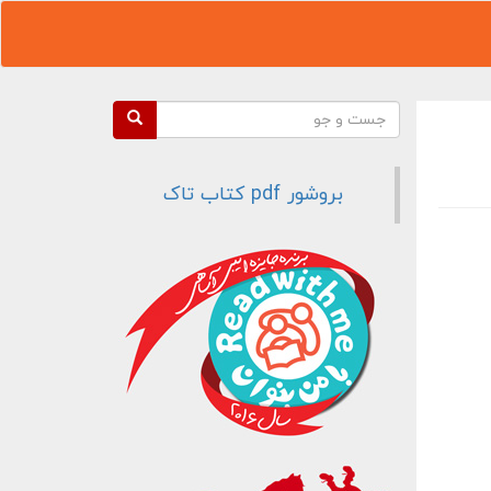
فرم جستجو
جست و جو
بروشور pdf کتاب تاک