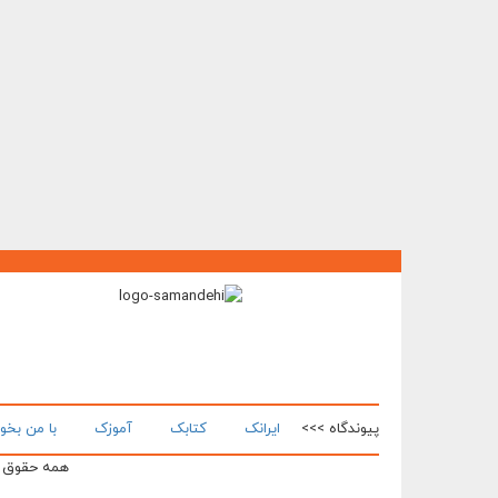
پیوندگاه >>>
ایرانک
کتابک
آموزک
با من بخو
همه حقوق ای