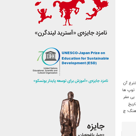
خترع آن
 توپ ها
 بی مفر
اریخ
اِ.) ۱- گروه، دسته. ۲- قسمتی از ارتش، هنگ؛ ج