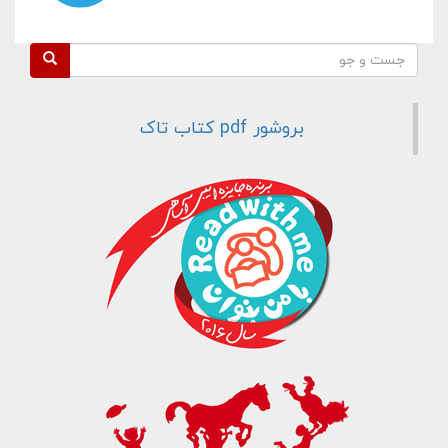
فرم جستجو
جست و جو
بروشور pdf کتاب تاک