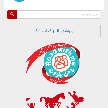
فرم جستجو
جست و جو
بروشور pdf کتاب تاک