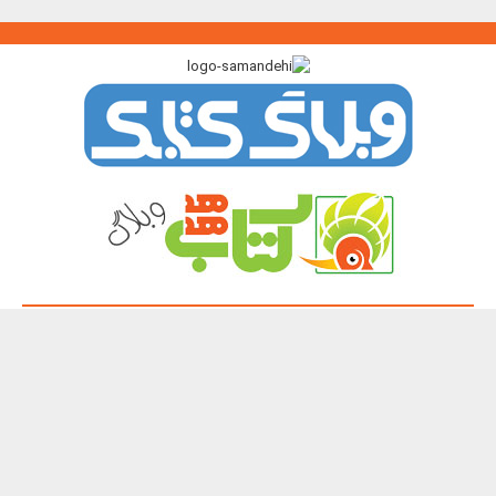
پیوندگاه >>>
ایرانک
کتابک
آموزک
با من بخوان
کتاب هدهد
نشر چیستا
همه حقوق این تارنما برای پدیدآورندگان آن محفوظ و باز نشر نوشته ها و
تصویرها با آوردن منبع آزاد است.
Copyright 2003 - 2026 ©