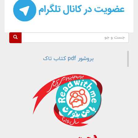
فرم جستجو
جست و جو
بروشور pdf کتاب تاک