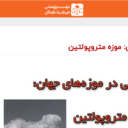
: موزه متروپولتین