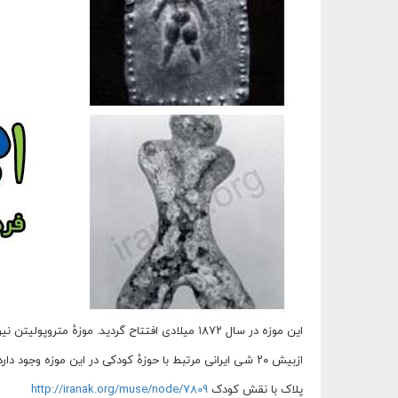
این موزه در سال ۱۸۷۲ میلادی افتتاح گردید. موزهٔ متروپولیتن نیویورک شامل مجموعهٔ بزرگ و نادری از تاریخ اسلام و ایران باستان است.
ازبیش ۲۰ شی ایرانی مرتبط با حوزهٔ کودکی در این موزه وجود دارد که در موزهٔ فرهنگ کودکی نیز قابل بازدید هستند:
پلاک با نقش کودک
http://iranak.org/muse/node/7809