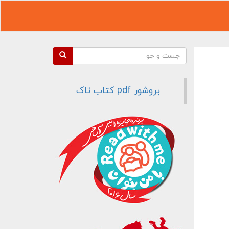
فرم جستجو
جست و جو
بروشور pdf کتاب تاک