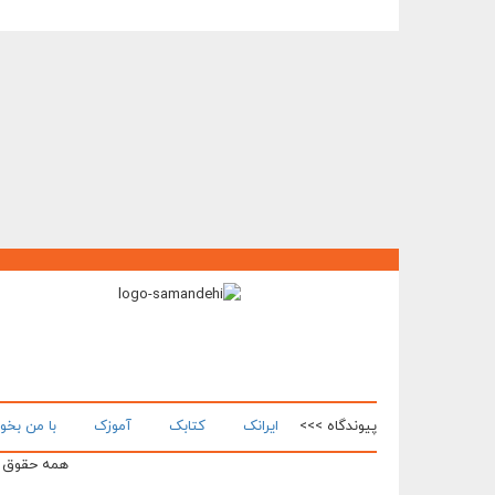
پیوندگاه >>>
ایرانک
کتابک
آموزک
با من بخو
همه حقوق ای