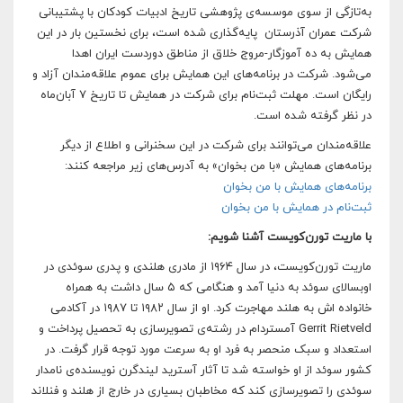
به‌تازگی از سوی موسسه‌ی پژوهشی تاریخ ادبیات کودکان با پشتیبانی
شرکت عمران آذرستان پایه‌گذاری شده است، برای نخستین بار در این
همایش به ده آموزگار-مروج خلاق از مناطق دوردست ایران اهدا
می‌شود. شرکت در برنامه‌های این همایش برای عموم علاقه‌مندان آزاد و
رایگان است. مهلت ثبت‌نام برای شرکت در همایش تا تاریخ ۷ آبان‌ماه
در نظر گرفته شده است.
علاقه‌مندان می‌توانند برای شرکت در این سخنرانی و اطلاع از دیگر
برنامه‌های همایش «با من بخوان» به آدرس‌های زیر مراجعه کنند:
برنامه‌های همایش با من بخوان
ثبت‌نام در همایش با من بخوان
با ماریت تورن‌کویست آشنا شویم:
ماریت تورن‌کویست، در سال ۱۹۶۴ از مادری هلندی و پدری سوئدی در
اوبسالای سوئد به دنیا آمد و هنگامی که ۵ سال داشت به همراه
خانواده اش به هلند مهاجرت کرد. او از سال ۱۹۸۲ تا ۱۹۸۷ در آکادمی
Gerrit Rietveld آمستردام در رشته‌ی تصویرسازی به تحصیل پرداخت و
استعداد و سبک منحصر به فرد او به سرعت مورد توجه قرار گرفت. در
کشور سوئد از او خواسته شد تا آثار آسترید لیندگرن نویسنده‌ی نامدار
سوئدی را تصویرسازی کند که مخاطبان بسیاری در خارج از هلند و فنلاند