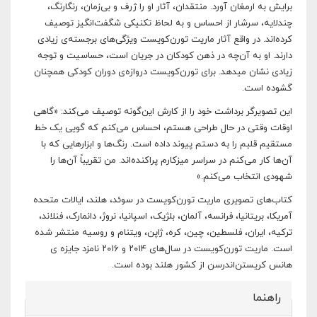
برایش به ارمغان آورد. منتقدان، آثار او را ژرف و بی‌زمان، رنگارنگ،
چندلایه، سرشار از احساس و به لحاظ تکنیکی شگفت‌انگیز توصیف
کرده‌اند. در واقع آثار ماریت تورن‌کویست ویژگی‌های برجسته‌ی زیادی
دارند. او به آن‌چه در ذهن کودکان در جریان است، حساسیت و توجه
زیادی نشان می‎دهد. برای تورن‌کویست دروازه‌ی دوران کودکی همچنان
گشوده است.
این تصویرگر برداشت خود را از کارش این‌گونه توصیف می‌کند: «گاهی
اوقات وقتی در حال طراحی هستم، احساس می‌کنم که گویی یک خط
مستقیم قلبم را به دستم پیوند داده است. رنگ‌ها و ابزارهایی که با
آن‌ها کار می‌کنم در سراسر میزکارم پراکنده‌اند. من تقریباً آن‌ها را
شهودی انتخاب می‌کنم.»
کتاب‌های تصویری ماریت تورن‌کویست در سوئد، هلند، ایالات متحده
آمریکا، بریتانیا، فرانسه، آلمان، بلژیک، اسپانیا، نروژ، دانمارک، فنلاند،
ترکیه، ایران، فلسطین، چین، کره، ژاپن، ویتنام و روسیه منتشر شده
است. ماریت تورن‌کویست در سال‌های ۲۰۱۴ و ۲۰۱۶ نامزد جایزه ‌ی
هانس کریستن‌اندرسن از کشور هلند بوده است.
راهنما
پنهان کن