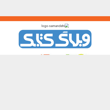
پیوندگاه >>>
ایرانک
کتابک
آموزک
با من بخوان
کتاب هدهد
نشر چیستا
همه حقوق این تارنما برای پدیدآورندگان آن محفوظ و باز نشر نوشته ها و
تصویرها با آوردن منبع آزاد است.