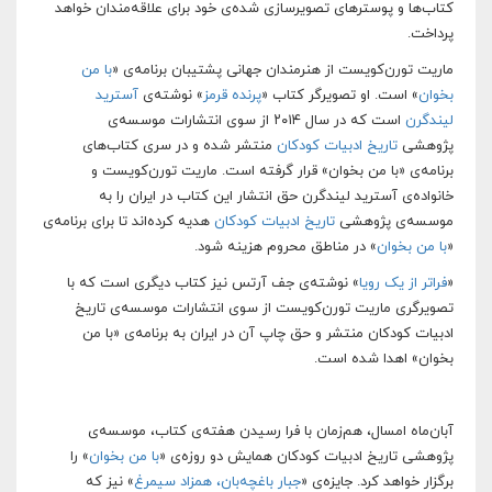
کتاب‌ها و پوسترهای تصویرسازی شده‌ی خود برای علاقه‌مندان خواهد
پرداخت.
ماریت تورن‌کویست از هنرمندان جهانی پشتیبان برنامه‌ی «
با من
بخوان
» است. او تصویرگر کتاب «
پرنده قرمز
» نوشته‌ی
آسترید
لیندگرن
است که در سال ۲۰۱۴ از سوی انتشارات موسسه‌ی
پژوهشی
تاریخ ادبیات کودکان
منتشر شده و در سری کتاب‌های
برنامه‌ی «با من بخوان» قرار گرفته است. ماریت تورن‌کویست و
خانواده‌ی آسترید لیندگرن حق انتشار این کتاب در ایران را به
موسسه‌ی پژوهشی
تاریخ ادبیات کودکان
هدیه کرده‌اند تا برای برنامه‌ی
«
با من بخوان
» در مناطق محروم هزینه شود.
«
فراتر از یک رویا
» نوشته‌ی جف آرتس نیز کتاب دیگری است که با
تصویرگری ماریت تورن‌کویست از سوی انتشارات موسسه‌ی تاریخ
ادبیات کودکان منتشر و حق چاپ آن در ایران به برنامه‌ی «با من
بخوان» اهدا شده است.
آبان‌ماه امسال، هم‌زمان با فرا رسیدن هفته‌ی کتاب، موسسه‌‌ی
پژوهشی تاریخ ادبیات کودکان همایش دو روزه‌ی «
با من بخوان
» را
برگزار خواهد کرد. جایزه‌ی «
جبار باغچه‌بان، همزاد سیمرغ
» نیز که