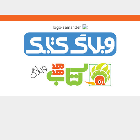
پیوندگاه >>>
ایرانک
کتابک
آموزک
با من بخوان
کتاب هدهد
نشر چیستا
همه حقوق این تارنما برای پدیدآورندگان آن محفوظ و باز نشر نوشته ها و
تصویرها با آوردن منبع آزاد است.